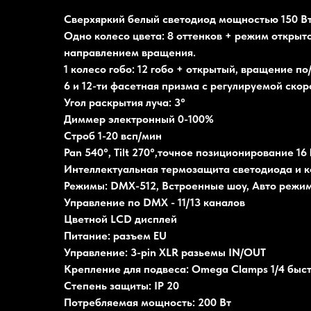
Сверхяркий белый светодиод мощностью 150 Вт,
Одно колесо цвета: 8 оттенков + режим открыт
направлением вращения.
1 колесо гобо: 12 гобо + открытый, вращение п
6 и 12-ти фасетная призма с регулируемой ско
Угол раскрытия луча: 3°
Диммер электронный 0-100%
Строб 1-20 всп/мин
Pan 540°, Tilt 270°,точное позиционирование 16 
Интеллектуальная термозащита светодиода и 
Режимы: DMX-512, Встроенные шоу, Авто режим,
Управление по DMX - 11/13 каналов
Цветной LCD дисплей
Питание: разъем EU
Управление: 3-pin XLR разьемы IN/OUT
Крепление для подвеса: Omega Clamps 1/4 бы
Степень защиты: IP 20
Потребляемая мощность: 200 Вт