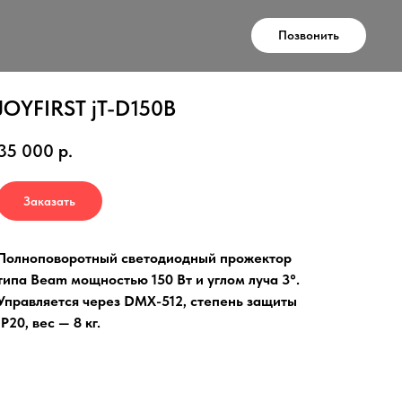
Позвонить
JOYFIRST jT-D150B
35 000
р.
Заказать
Полноповоротный светодиодный прожектор
типа Beam мощностью 150 Вт и углом луча 3°.
Управляется через DMX-512, степень защиты
IP20, вес — 8 кг.