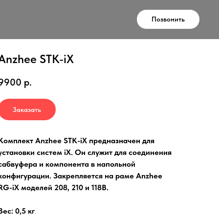
Позвонить
Anzhee STK-iX
9900
р.
Заказать
Комплект Anzhee STK-iX предназначен для
установки систем iX. Он служит для соединения
сабвуфера и компонента в напольной
конфигурации. Закрепляется на раме Anzhee
RG-iX моделей 208, 210 и 118B.
Вес: 0,5 кг
.